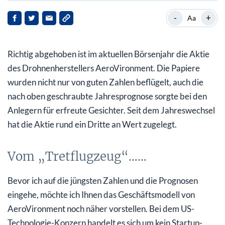
Vom „Tretflugzeug“……
-
+
Aa
…zum Weltmarktführer für Militärdrohen
Richtig abgehoben ist im aktuellen Börsenjahr die Aktie
Quartalsumsatz steigt um 40%: Steigende
Rüstungsausgaben beflügeln die Geschäfte
des Drohnenherstellers AeroVironment. Die Papiere
wurden nicht nur von guten Zahlen beflügelt, auch die
Management schraubt Ausblick nach oben
nach oben geschraubte Jahresprognose sorgte bei den
Anlegern für erfreute Gesichter. Seit dem Jahreswechsel
hat die Aktie rund ein Dritte an Wert zugelegt.
Vom „Tretflugzeug“……
Bevor ich auf die jüngsten Zahlen und die Prognosen
eingehe, möchte ich Ihnen das Geschäftsmodell von
AeroVironment noch näher vorstellen. Bei dem US-
Technologie-Konzern handelt es sich um kein Startup-