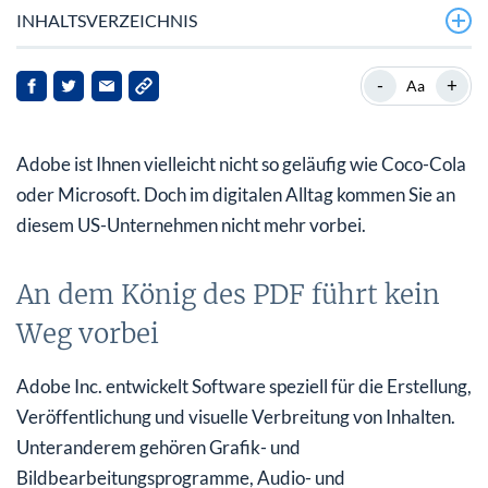
INHALTSVERZEICHNIS
An dem König des PDF führt kein Weg vorbei
-
+
Aa
Adobe übertrifft erneut Analysten-Erwartungen
Adobe ist Ihnen vielleicht nicht so geläufig wie Coco-Cola
Prognosen fürs Gesamtjahr wird angehoben
oder Microsoft. Doch im digitalen Alltag kommen Sie an
Analysten sehen nur noch Kurspotenzial von 15%
diesem US-Unternehmen nicht mehr vorbei.
An dem König des PDF führt kein
Weg vorbei
Adobe Inc. entwickelt Software speziell für die Erstellung,
Veröffentlichung und visuelle Verbreitung von Inhalten.
Unteranderem gehören Grafik- und
Bildbearbeitungsprogramme, Audio- und