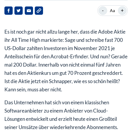
KI setzt Adobe unter Duck
-
+
Aa
Adobe als Marktführer für digitale Inhalte
Es ist noch gar nicht allzu lange her, dass die Adobe Aktie
Adobe setzt zunehmend auf künstliche Intelligenz
ihr All Time High markierte: Sage und schreibe fast 700
SEO und KI-Suche gewinnen an Bedeutung
US-Dollar zahlten Investoren im November 2021 je
Anteilsschein für den Acrobat-Erfinder. Und nun? Gerade
Was ergibt sich daraus für die Adobe Aktie?
mal 200 Dollar. Innerhalb von nicht einmal fünf Jahren
Gewinnschätzungen sprechen für steigende Erträge
hat es den Aktienkurs um gut 70 Prozent geschreddert.
Ist die Aktie jetzt ein Schnapper, wie es so schön heißt?
Risiken – trotz Semrush-Übernahme
Kann sein, muss aber nicht.
Adobe Aktie jetzt kaufen?
Das Unternehmen hat sich von einem klassischen
Softwareanbieter zu einem Anbieter von Cloud-
Lösungen entwickelt und erzielt heute einen Großteil
seiner Umsätze über wiederkehrende Abonnements.