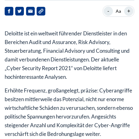
Sorge um Manipulation der öffentlichen Meinung:
-
+
Aa
Gefährdungslage im Wahljahr 2021 auf Rekordhoch
Fake News, Shitstorms und Filterblasen: Gefahren für
Deloitte ist ein weltweit führender Dienstleister in den
Demokratie und Unternehmensreputation
Bereichen Audit und Assurance, Risk Advisory,
Bekannte Risiken – noch ungenügende Reaktionen auf
Steuerberatung, Financial Advisory und Consulting und
Unternehmensseite
damit verbundenen Dienstleistungen. Der aktuelle
„Cyber Security Report 2021“ von Deloitte liefert
Cyber-Resilienz braucht technologische
hochinteressante Analysen.
Unabhängigkeit
Erhöhte Frequenz, großangelegt, präzise: Cyberangriffe
Kooperation von Politik und Wirtschaft unzureichend –
Austausch essenziell für wirksamen Schutz
besitzen mittlerweile das Potenzial, nicht nur enorme
wirtschaftliche Schäden zu verursachen, sondern ebenso
Gefahrenquelle Homeoffice – Einfallstor für
politische Spannungen hervorzurufen. Angesichts
Cyberattacken
steigender Anzahl und Komplexität der Cyber-Angriffe
Mein Fazit: Setzen Sie auf die Digitale
verschärft sich die Bedrohungslage weiter.