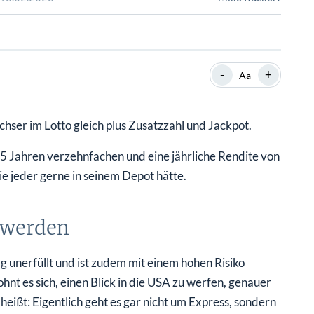
SHOP
SHOP
WEBINARE
WEBINARE
RATGEBER
RATGEBER
-
+
Aa
SHOP
WEBINARE
RATGEBER
ser im Lotto gleich plus Zusatzzahl und Jackpot.
 5 Jahren verzehnfachen und eine jährliche Rendite von
e jeder gerne in seinem Depot hätte.
 werden
g unerfüllt und ist zudem mit einem hohen Risiko
hnt es sich, einen Blick in die USA zu werfen, genauer
ßt: Eigentlich geht es gar nicht um Express, sondern