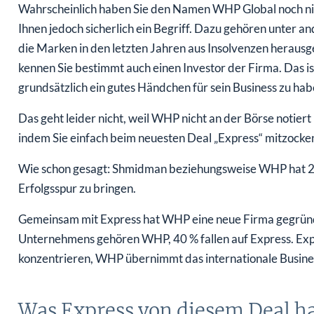
Wahrscheinlich haben Sie den Namen WHP Global noch nie
Ihnen jedoch sicherlich ein Begriff. Dazu gehören unter 
die Marken in den letzten Jahren aus Insolvenzen herau
kennen Sie bestimmt auch einen Investor der Firma. Das i
grundsätzlich ein gutes Händchen für sein Business zu ha
Das geht leider nicht, weil WHP nicht an der Börse notiert
indem Sie einfach beim neuesten Deal „Express“ mitzocke
Wie schon gesagt: Shmidman beziehungsweise WHP hat 25 M
Erfolgsspur zu bringen.
Gemeinsam mit Express hat WHP eine neue Firma gegründe
Unternehmens gehören WHP, 40 % fallen auf Express. Expr
konzentrieren, WHP übernimmt das internationale Busine
Was Express von diesem Deal h