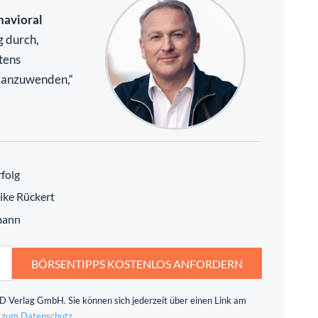
havioral
g durch,
tens
e anzuwenden,“
folg
ike Rückert
mann
BÖRSENTIPPS KOSTENLOS ANFORDERN
 Verlag GmbH. Sie können sich jederzeit über einen Link am
 zum Datenschutz