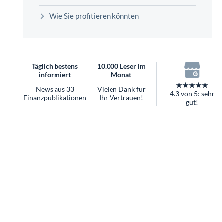
überhaupt?
Wie Sie profitieren könnten
Worauf Sie bei ETFs achten sollten
Täglich bestens
10.000 Leser im
informiert
Monat
★★★★★
News aus 33
Vielen Dank für
4.3 von 5: sehr
Finanzpublikationen
Ihr Vertrauen!
gut!