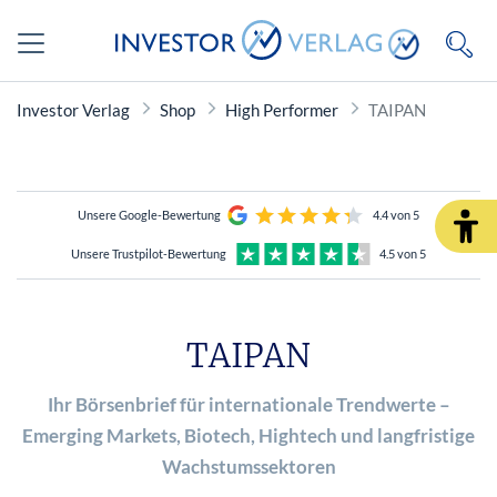
Investor Verlag
Shop
High Performer
TAIPAN
Unsere Google-Bewertung
4.4 von 5
Unsere Trustpilot-Bewertung
4.5 von 5
TAIPAN
Ihr Börsenbrief für internationale Trendwerte –
Emerging Markets, Biotech, Hightech und langfristige
Wachstumssektoren