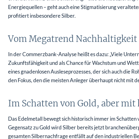
Energiequellen – geht auch eine Stigmatisierung veraltet
profitiert insbesondere Silber.
Vom Megatrend Nachhaltigkeit pr
In der Commerzbank-Analyse heißt es dazu: „Viele Untern
Zukunftsfähigkeit und als Chance für Wachstum und Wettb
eines gnadenlosen Ausleseprozesses, der sich auch die Roh
den Fokus, den die meisten Anleger überhaupt nicht mit d
Im Schatten von Gold, aber mit
Das Edelmetall bewegt sich historisch immer im Schatten 
Gegensatz zu Gold wird Silber bereits jetzt branchenüberg
gesamten Silbernachfrage entfällt auf den industriellen B