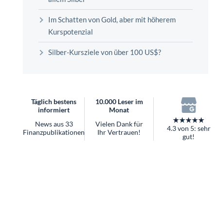
überhaupt?
Worauf Sie bei ETFs achten sollten
Im Schatten von Gold, aber mit höherem
Kurspotenzial
Silber-Kursziele von über 100 US$?
Täglich bestens
10.000 Leser im
informiert
Monat
★★★★★
News aus 33
Vielen Dank für
4.3 von 5: sehr
Finanzpublikationen
Ihr Vertrauen!
gut!