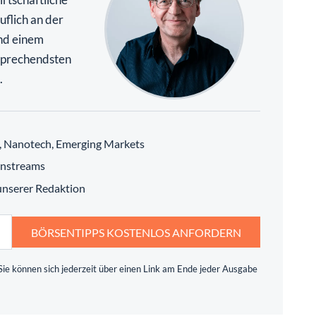
uflich an der
nd einem
rsprechendsten
.
h, Nanotech, Emerging Markets
instreams
 unserer Redaktion
BÖRSENTIPPS KOSTENLOS ANFORDERN
ie können sich jederzeit über einen Link am Ende jeder Ausgabe