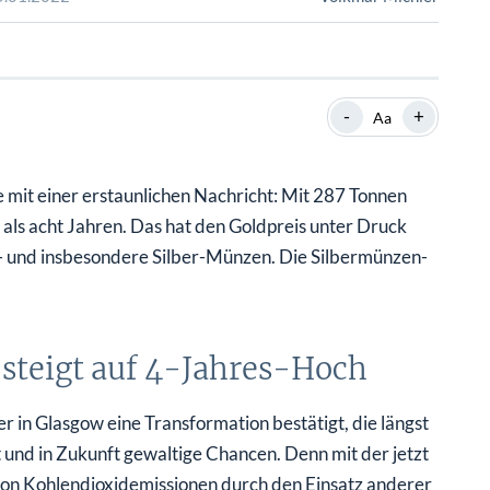
SHOP
SHOP
WEBINARE
WEBINARE
RATGEBER
RATGEBER
-
+
Aa
SHOP
WEBINARE
RATGEBER
mit einer erstaunlichen Nachricht: Mit 287 Tonnen
r als acht Jahren. Das hat den Goldpreis unter Druck
- und insbesondere Silber-Münzen. Die Silbermünzen-
steigt auf 4-Jahres-Hoch
in Glasgow eine Transformation bestätigt, die längst
t und in Zukunft gewaltige Chancen. Denn mit der jetzt
von Kohlendioxidemissionen durch den Einsatz anderer