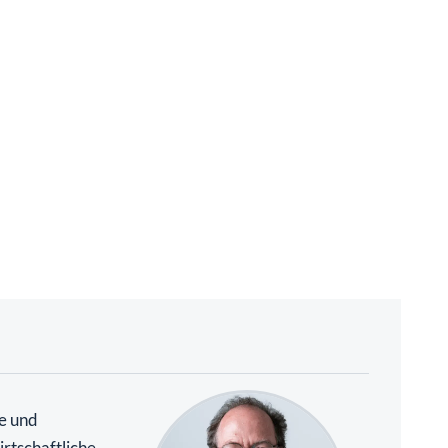
te und
rtschaftliche