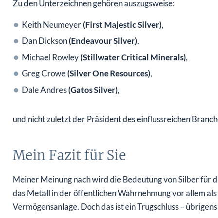
Keith Neumeyer
(First Majestic Silver)
,
Dan Dickson
(Endeavour Silver)
,
Michael Rowley
(Stillwater Critical Minerals)
,
Greg Crowe
(Silver One Resources)
,
Dale Andres
(Gatos Silver)
,
und nicht zuletzt der Präsident des einflussreichen Bran
Mein Fazit für Sie
Meiner Meinung nach wird die Bedeutung von Silber für d
das Metall in der öffentlichen Wahrnehmung vor allem als
Vermögensanlage. Doch das ist ein Trugschluss – übrigens n