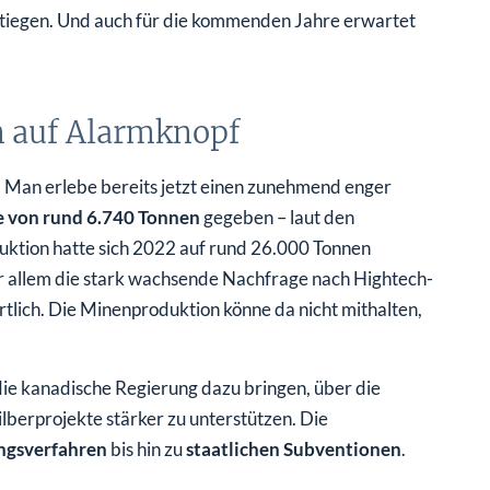
iegen. Und auch für die kommenden Jahre erwartet
n auf Alarmknopf
 Man erlebe bereits jetzt einen zunehmend enger
he von rund 6.740 Tonnen
gegeben – laut den
ktion hatte sich 2022 auf rund 26.000 Tonnen
or allem die stark wachsende Nachfrage nach Hightech-
lich. Die Minenproduktion könne da nicht mithalten,
die kanadische Regierung dazu bringen, über die
ilberprojekte stärker zu unterstützen. Die
ngsverfahren
bis hin zu
staatlichen Subventionen
.