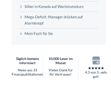
überhaupt?
Silber in Kanada auf Wachstumskurs
Worauf Sie bei ETFs achten sollten
Mega-Defizit: Manager drücken auf
Alarmknopf
Mein Fazit für Sie
Täglich bestens
10.000 Leser im
informiert
Monat
★★★★★
News aus 33
Vielen Dank für
4.3 von 5: sehr
Finanzpublikationen
Ihr Vertrauen!
gut!