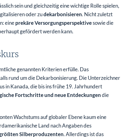
sslich sein und gleichzeitig eine wichtige Rolle spielen,
italisieren oder zu
dekarbonisieren
. Nicht zuletzt
n: eine
prekäre Versorgungsperspektive
sowie die
überhaupt gefördert werden kann.
skurs
mtliche genannten Kriterien erfülle. Das
talls rund um die Dekarbonisierung. Die Unterzeichner
s in Kanada, die bis ins frühe 19. Jahrhundert
gische Fortschritte und neue Entdeckungen
die
etonten Wachstums auf globaler Ebene kaum eine
nordamerikanische Land nach Angaben des
tgrößten Silberproduzenten
. Allerdings ist das