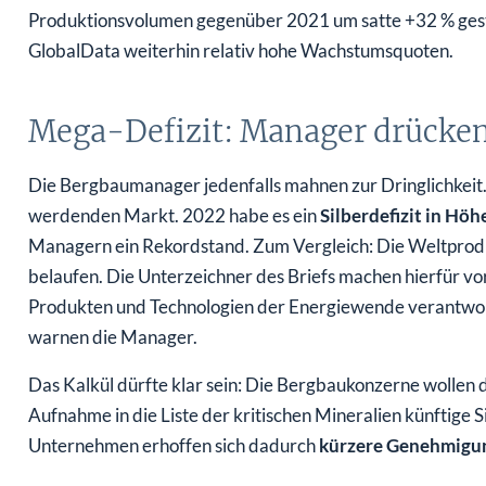
Produktionsvolumen gegenüber 2021 um satte +32 % gest
GlobalData weiterhin relativ hohe Wachstumsquoten.
Mega-Defizit: Manager drücke
Die Bergbaumanager jedenfalls mahnen zur Dringlichkeit.
werdenden Markt. 2022 habe es ein
Silberdefizit in Hö
Managern ein Rekordstand. Zum Vergleich: Die Weltprodu
belaufen. Die Unterzeichner des Briefs machen hierfür v
Produkten und Technologien der Energiewende verantwort
warnen die Manager.
Das Kalkül dürfte klar sein: Die Bergbaukonzerne wollen 
Aufnahme in die Liste der kritischen Mineralien künftige S
Unternehmen erhoffen sich dadurch
kürzere Genehmigu
Zu den Unterzeichnen gehören auszugsweise: