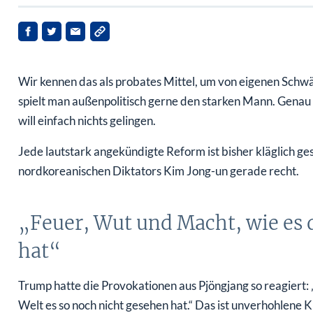
Wir kennen das als probates Mittel, um von eigenen Sch
spielt man außenpolitisch gerne den starken Mann. Gen
will einfach nichts gelingen.
Jede lautstark angekündigte Reform ist bisher kläglich g
nordkoreanischen Diktators Kim Jong-un gerade recht.
„Feuer, Wut und Macht, wie es 
hat“
Trump hatte die Provokationen aus Pjöngjang so reagiert
Welt es so noch nicht gesehen hat.“ Das ist unverhohlene K