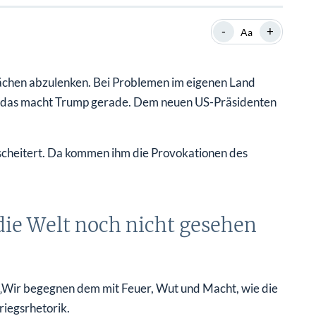
SHOP
SHOP
WEBINARE
WEBINARE
RATGEBER
RATGEBER
-
+
Aa
wächen abzulenken. Bei Problemen im eigenen Land
SHOP
WEBINARE
RATGEBER
au das macht Trump gerade. Dem neuen US-Präsidenten
escheitert. Da kommen ihm die Provokationen des
die Welt noch nicht gesehen
: „Wir begegnen dem mit Feuer, Wut und Macht, wie die
riegsrhetorik.