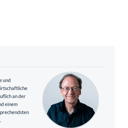
te und
rtschaftliche
uflich an der
nd einem
rsprechendsten
.