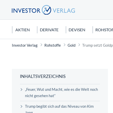
AKTIEN
DERIVATE
DEVISEN
ROHSTO
Investor Verlag
Rohstoffe
Gold
Trump setzt Goldp
DEUTSCHLAND
CFDS & CFD-HANDEL
EURO
EDELMETALLE
AKTIEN KAUFEN
USA
FUTURE
US DOLL
ROHSTO
CHARTA
DAX 40
CFDs für Anfänger
Gold
Dividendenaktien
Dow Jone
Dax Futur
Seltene E
Candlesti
MDAX
Silber
Orderarten
NASDAQ 
Rohöl
Elliot Wa
INHALTSVERZEICHNIS
SDAX
Platin
Kapitalschutzwissen
S&P 500
Erdgas
Technisch
„Feuer, Wut und Macht, wie es die Welt noch
Mercedes Benz Aktie
Kupfer
Wirtschaftstheorien
Tesla Mot
Agrar Roh
nicht gesehen hat“
FONDS
Biontech Aktie
Palladium
Apple Akt
Graphit
Trump begibt sich auf das Niveau von Kim
Sinnvolles Fondssparen: Geht das
Jong