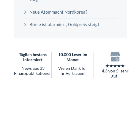
überhaupt?
Worauf Sie bei ETFs achten sollten
Neue Atommacht Nordkorea?
Börse ist alarmiert, Goldpreis steigt
Täglich bestens
10.000 Leser im
informiert
Monat
★★★★★
News aus 33
Vielen Dank für
4.3 von 5: sehr
Finanzpublikationen
Ihr Vertrauen!
gut!