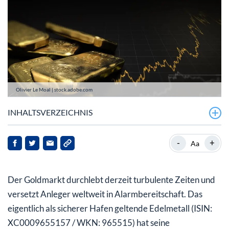
Olivier Le Moal | stock.adobe.com
INHALTSVERZEICHNIS
Aktuelle Goldpreis-Entwicklung: Talfahrt hält an
-
+
Aa
Warnsignal für die Aktienmärkte?
Der Goldmarkt durchlebt derzeit turbulente Zeiten und
versetzt Anleger weltweit in Alarmbereitschaft. Das
eigentlich als sicherer Hafen geltende Edelmetall (ISIN:
XC0009655157 / WKN: 965515) hat seine