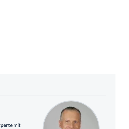
xperte
mit