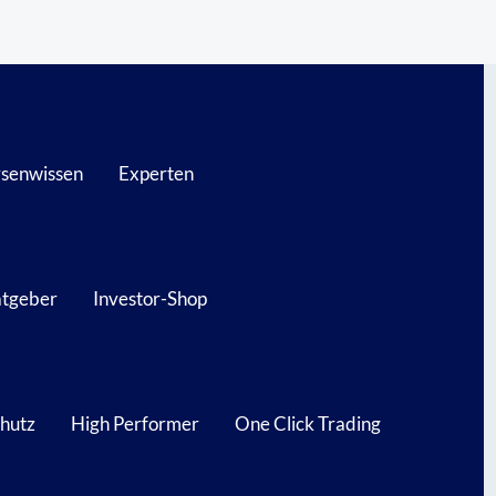
senwissen
Experten
atgeber
Investor-Shop
hutz
High Performer
One Click Trading