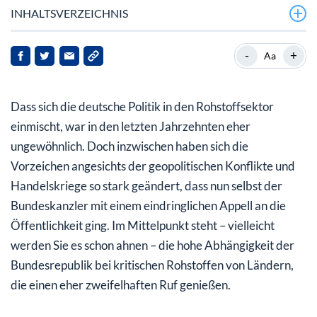
INHALTSVERZEICHNIS
Scholz: Demokratische Staaten sollen mehr Rohstoffe
-
+
Aa
selbst fördern
Vulcan Energy: Nachhaltiges Lithium aus Deutschland
Dass sich die deutsche Politik in den Rohstoffsektor
China dominiert Markt rund um Batterie-Lithium
einmischt, war in den letzten Jahrzehnten eher
ungewöhnlich. Doch inzwischen haben sich die
Scholz unterstützt Projekte in Portugal und Serbien
Vorzeichen angesichts der geopolitischen Konflikte und
Mein Fazit für Sie
Handelskriege so stark geändert, dass nun selbst der
Bundeskanzler mit einem eindringlichen Appell an die
Öffentlichkeit ging. Im Mittelpunkt steht – vielleicht
werden Sie es schon ahnen – die hohe Abhängigkeit der
Bundesrepublik bei kritischen Rohstoffen von Ländern,
die einen eher zweifelhaften Ruf genießen.