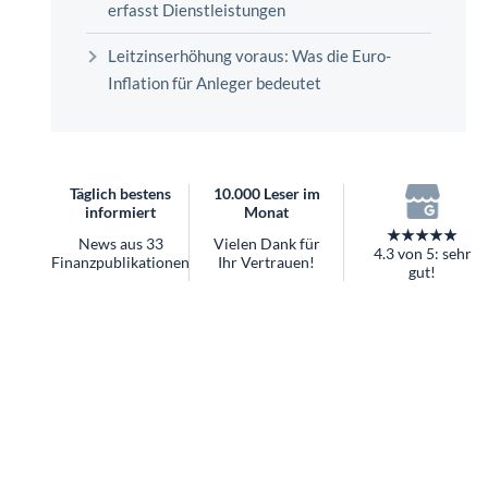
überhaupt?
Worauf Sie bei ETFs achten sollten
Leitzinserhöhung voraus: Was die Euro-
Inflation für Anleger bedeutet
Täglich bestens
10.000 Leser im
informiert
Monat
★★★★★
News aus 33
Vielen Dank für
4.3 von 5: sehr
Finanzpublikationen
Ihr Vertrauen!
gut!