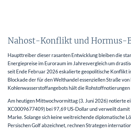
Nahost-Konflikt und Hormus-Bl
Haupttreiber dieser rasanten Entwicklung bleiben die star
Energiepreise im Euroraum im Jahresvergleich um drastisch
seit Ende Februar 2026 eskalierte geopolitische Konflikt
Blockade der für den Welthandel essenziellen Straße von
Kohlenwasserstoffangebots hält die Rohstoffnotierungen 
Am heutigen Mittwochvormittag (3. Juni 2026) notierte ein
XC0009677409) bei 97,69 US-Dollar und verweilt damit in
Marke. Solange sich keine weitreichende diplomatische L
Persischen Golf abzeichnet, rechnen Strategen internatio
schnellen Entspannung an der Zapfsäule oder bei den betr