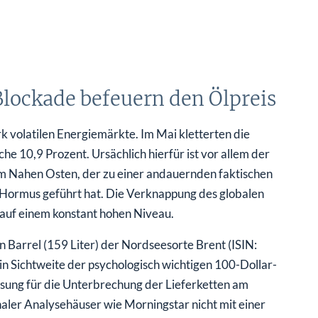
ockade befeuern den Ölpreis
k volatilen Energiemärkte. Im Mai kletterten die
e 10,9 Prozent. Ursächlich hierfür ist vor allem der
 im Nahen Osten, der zu einer andauernden faktischen
 Hormus geführt hat. Die Verknappung des globalen
auf einem konstant hohen Niveau.
 Barrel (159 Liter) der Nordseesorte Brent (ISIN:
 Sichtweite der psychologisch wichtigen 100-Dollar-
ösung für die Unterbrechung der Lieferketten am
naler Analysehäuser wie Morningstar nicht mit einer
ieblichen Energiekosten.