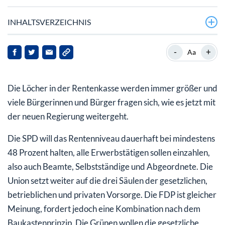
INHALTSVERZEICHNIS
Mehr Beitragszahler: Zu kurzfristig gedacht
-
+
Aa
Rücklage der Rentenversicherung schmilzt dahin
Die Löcher in der Rentenkasse werden immer größer und
viele Bürgerinnen und Bürger fragen sich, wie es jetzt mit
der neuen Regierung weitergeht.
Die SPD will das Rentenniveau dauerhaft bei mindestens
48 Prozent halten, alle Erwerbstätigen sollen einzahlen,
also auch Beamte, Selbstständige und Abgeordnete. Die
Union setzt weiter auf die drei Säulen der gesetzlichen,
betrieblichen und privaten Vorsorge. Die FDP ist gleicher
Meinung, fordert jedoch eine Kombination nach dem
Baukastenprinzip. Die Grünen wollen die gesetzliche