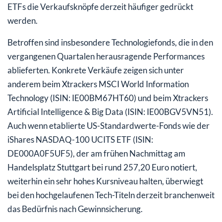
ETFs die Verkaufsknöpfe derzeit häufiger gedrückt
werden.
Betroffen sind insbesondere Technologiefonds, die in den
vergangenen Quartalen herausragende Performances
ablieferten. Konkrete Verkäufe zeigen sich unter
anderem beim Xtrackers MSCI World Information
Technology (ISIN: IE00BM67HT60) und beim Xtrackers
Artificial Intelligence & Big Data (ISIN: IE00BGV5VN51).
Auch wenn etablierte US-Standardwerte-Fonds wie der
iShares NASDAQ-100 UCITS ETF (ISIN:
DE000A0F5UF5), der am frühen Nachmittag am
Handelsplatz Stuttgart bei rund 257,20 Euro notiert,
weiterhin ein sehr hohes Kursniveau halten, überwiegt
bei den hochgelaufenen Tech-Titeln derzeit branchenweit
das Bedürfnis nach Gewinnsicherung.