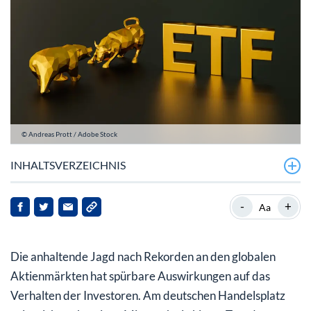
© Andreas Prott / Adobe Stock
INHALTSVERZEICHNIS
Gewinnmitnahmen bei Technologie-ETFs prägen das
-
+
Aa
Bild
Flucht in globale Sicherheit: MSCI World und Vanguard
Die anhaltende Jagd nach Rekorden an den globalen
All-World
Aktienmärkten hat spürbare Auswirkungen auf das
Verhalten der Investoren. Am deutschen Handelsplatz