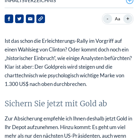
INHALTSVERZEICHNIS
Sichern Sie jetzt mit Gold ab
-
+
Aa
Gold wieder bei knapp 1.300 US$
Ist das schon die Erleichterungs-Rally im Vorgriff auf
Wall Street setzt auf Clinton
einen Wahlsieg von Clinton? Oder kommt doch noch ein
Auch die Clinton-Regierung bedeutet Unsicherheit
„historischer Einbruch“, wie einige Analysten befürchten?
Klar ist aber: Der Goldpreis wird steigen und die
„Monetäre Todesspirale treibt Goldpreis
charttechnisch wie psychologisch wichtige Marke von
1.300 US$ nach oben durchbrechen.
Sichern Sie jetzt mit Gold ab
Zur Absicherung empfehle ich Ihnen deshalb jetzt Gold in
Ihr Depot aufzunehmen. Hinzu kommt: Es geht um viel
mehr als nur den nächsten US-Präsidenten, auch wenn