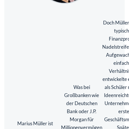
Doch Müller 
typisc
Finanzpro
Nadelstreif
Aufgewach
einfac
Verhältni
entwickelte 
Was bei
als Schüler 
Großbanken wie
Ideenreich
der Deutschen
Unternehme
Bank oder J.P.
erst
Morgan für
Geschäftsm
Marius Müller ist
Millionenvermögen
Späte