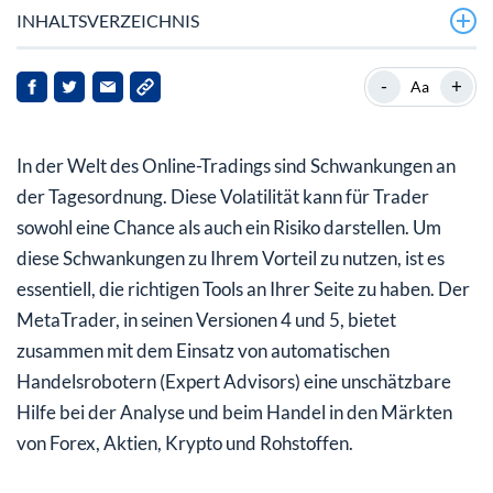
INHALTSVERZEICHNIS
Warum Schwankungsanalyse wichtig ist
-
+
Aa
Vorteile von Expert Advisors bei der
Schwankungsanalyse
In der Welt des Online-Tradings sind Schwankungen an
Wie Sie Schwankungsanalyse in MetaTrader nutzen
der Tagesordnung. Diese Volatilität kann für Trader
können
sowohl eine Chance als auch ein Risiko darstellen. Um
diese Schwankungen zu Ihrem Vorteil zu nutzen, ist es
Fazit
essentiell, die richtigen Tools an Ihrer Seite zu haben. Der
MetaTrader, in seinen Versionen 4 und 5, bietet
zusammen mit dem Einsatz von automatischen
Handelsrobotern (Expert Advisors) eine unschätzbare
Hilfe bei der Analyse und beim Handel in den Märkten
von Forex, Aktien, Krypto und Rohstoffen.