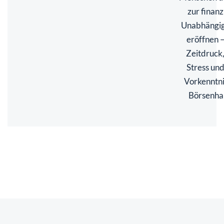
zur finanz
Unabhängig
eröffnen 
Zeitdruck
Stress un
Vorkenntni
Börsenha