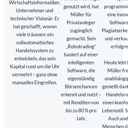
Wirtschaftsinformatiker,
genutzt wird, hat
programmie
Unternehmer und
Müller für
eine inno
technischer Visionär. Er
Privatanleger
Software
hat geschafft, wovon
zugänglich
Plagiatserk
viele träumen: ein
gemacht. Sein
und verkau
vollautomatisches
„Robotrading“
erfolgre
Handelssystem zu
basiert auf einer
entwickeln, das sein
intelligenten
Heute lebt
Kapital rund um die Uhr
Software, die
Müller fr
vermehrt – ganz ohne
eigenständig
unabhängig
manuelles Eingreifen.
Börsenchancen
genießt dan
erkennt und nutzt –
Handelsro
mit Renditen von
einen komfo
bis zu 80 % pro
Lebensstil. S
Jahr.
Auch and
Menschen 