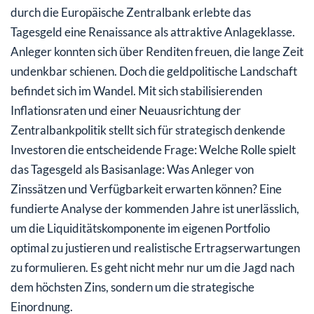
durch die Europäische Zentralbank erlebte das
Die Konkurrenz wächst: Alternativen zum klassischen
Tagesgeld eine Renaissance als attraktive Anlageklasse.
Tagesgeldkonto
Anleger konnten sich über Renditen freuen, die lange Zeit
undenkbar schienen. Doch die geldpolitische Landschaft
Regulatorische Aspekte und Einlagensicherung: Was
befindet sich im Wandel. Mit sich stabilisierenden
Anleger wissen müssen
Inflationsraten und einer Neuausrichtung der
Inflation und Realrendite: Die wahre Kaufkraft Ihres
Zentralbankpolitik stellt sich für strategisch denkende
Kapitals 2026
Investoren die entscheidende Frage: Welche Rolle spielt
das Tagesgeld als Basisanlage: Was Anleger von
Zinssätzen und Verfügbarkeit erwarten können? Eine
fundierte Analyse der kommenden Jahre ist unerlässlich,
um die Liquiditätskomponente im eigenen Portfolio
optimal zu justieren und realistische Ertragserwartungen
zu formulieren. Es geht nicht mehr nur um die Jagd nach
dem höchsten Zins, sondern um die strategische
Einordnung.