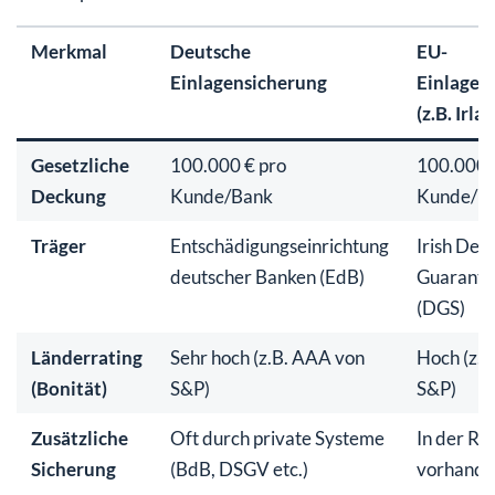
Merkmal
Deutsche
EU-
Einlagensicherung
Einlagen
(z.B. Irla
Gesetzliche
100.000 € pro
100.000 
Deckung
Kunde/Bank
Kunde/B
Träger
Entschädigungseinrichtung
Irish Depo
deutscher Banken (EdB)
Guarante
(DGS)
Länderrating
Sehr hoch (z.B. AAA von
Hoch (z.B
(Bonität)
S&P)
S&P)
Zusätzliche
Oft durch private Systeme
In der Reg
Sicherung
(BdB, DSGV etc.)
vorhand