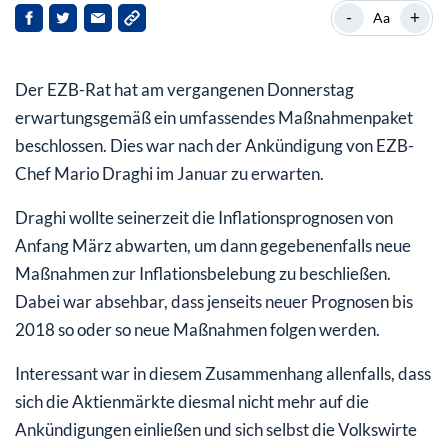
Neu: TLTRO-Kredite mit Minuszinsen
-
+
Aa
EZB mischt sich künftig in den Markt für
Unternehmensanleihen ein
Der EZB-Rat hat am vergangenen Donnerstag
erwartungsgemäß ein umfassendes Maßnahmenpaket
beschlossen. Dies war nach der Ankündigung von EZB-
Chef Mario Draghi im Januar zu erwarten.
Draghi wollte seinerzeit die Inflationsprognosen von
Anfang März abwarten, um dann gegebenenfalls neue
Maßnahmen zur Inflationsbelebung zu beschließen.
Dabei war absehbar, dass jenseits neuer Prognosen bis
2018 so oder so neue Maßnahmen folgen werden.
Interessant war in diesem Zusammenhang allenfalls, dass
sich die Aktienmärkte diesmal nicht mehr auf die
Ankündigungen einließen und sich selbst die Volkswirte