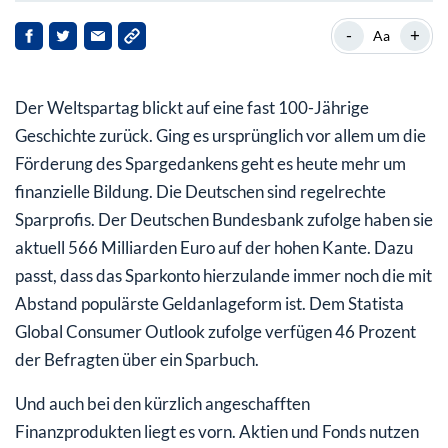
Kryptowährungen haben sich zu einer neuen
-
+
Aa
Anlageklasse entwickelt!
Investieren auch Sie in die Digitalisierung und
Der Weltspartag blickt auf eine fast 100-Jährige
Tokenisierung!
Geschichte zurück. Ging es ursprünglich vor allem um die
Förderung des Spargedankens geht es heute mehr um
finanzielle Bildung. Die Deutschen sind regelrechte
Sparprofis. Der Deutschen Bundesbank zufolge haben sie
aktuell 566 Milliarden Euro auf der hohen Kante. Dazu
passt, dass das Sparkonto hierzulande immer noch die mit
Abstand populärste Geldanlageform ist. Dem Statista
Global Consumer Outlook zufolge verfügen 46 Prozent
der Befragten über ein Sparbuch.
Und auch bei den kürzlich angeschafften
Finanzprodukten liegt es vorn. Aktien und Fonds nutzen